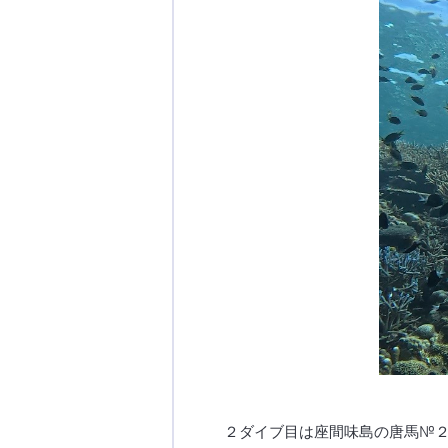
２ダイブ目は座間味島の唐馬№