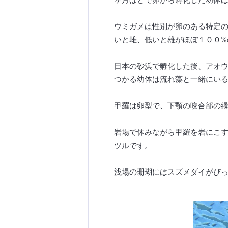
ウミガメは性別が卵のある特定
いと雌、低いと雄がほぼ１００%
日本の砂浜で孵化した後、アオ
つかる幼体は流れ藻と一緒にい
甲羅は卵型で、下顎の咬合部の
岩場で休みながら甲羅を岩にこ
ツルです。
浅場の珊瑚にはスズメダイがび