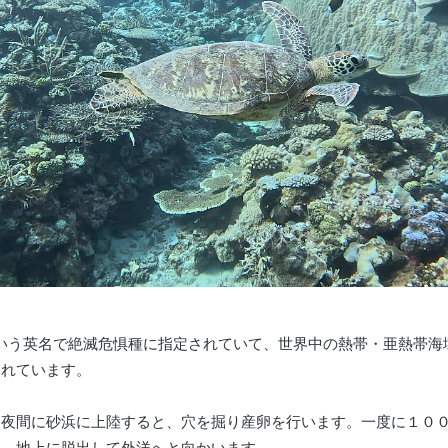
rtleという英名で絶滅危惧種に指定されていて、世界中の熱帯・亜熱
されています。
は夜間に砂浜に上陸すると、穴を掘り産卵を行います。一度に１０
は、地上に脱出して外洋へと向かいます。