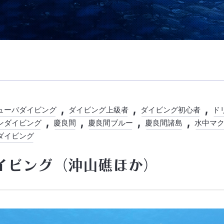
ューバダイビング
ダイビング上級者
ダイビング初心者
ド
ンダイビング
慶良間
慶良間ブルー
慶良間諸島
水中マ
ダイビング
イビング（沖山礁ほか）