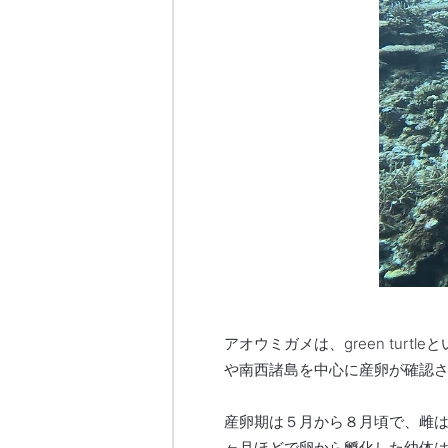
アオウミガメは、green tu
や南西諸島を中心に産卵が確認
産卵期は５月から８月頃で、雌
ヶ月ほどで卵から孵化した幼体