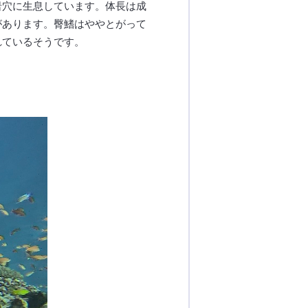
岩穴に生息しています。体長は成
があります。臀鰭はややとがって
れているそうです。