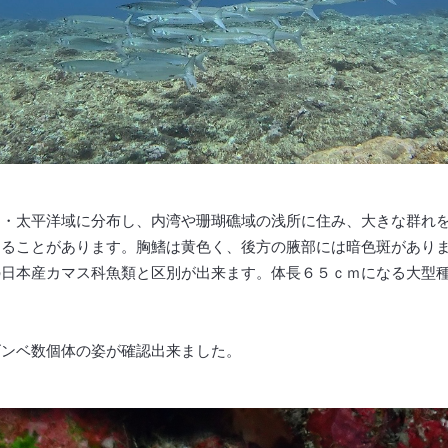
ド・太平洋域に分布し、内湾や珊瑚礁域の浅所に住み、大きな群れ
出ることがあります。胸鰭は黄色く、後方の腋部には暗色斑があり
の日本産カマス科魚類と区別が出来ます。体長６５ｃｍになる大型
ゴンベ数個体の姿が確認出来ました。