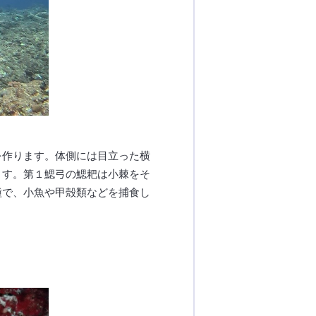
を作ります。体側には目立った横
ます。第１鰓弓の鰓耙は小棘をそ
種で、小魚や甲殻類などを捕食し