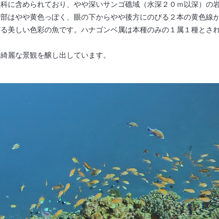
亜科に含められており、やや深いサンゴ礁域（水深２０ｍ以深）の
背部はやや黄色っぽく、眼の下からやや後方にのびる２本の黄色線
びる美しい色彩の魚です。ハナゴンベ属は本種のみの１属１種とさ
も綺麗な景観を醸し出しています。