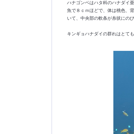
ハナゴンベはハタ科のハナダイ
魚で８ｃｍほどで、体は桃色、
いて、中央部の軟条が糸状にの
キンギョハナダイの群れはとて