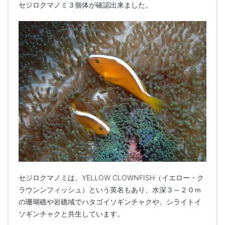
セジロクマノミ３個体が確認出来ました。
セジロクマノミは、YELLOW CLOWNFISH（イエロー・ク
ラウンンフィッシュ）という英名もあり、水深３～２０ｍ
の珊瑚礁や岩礁域でハタゴイソギンチャクや、シライトイ
ソギンチャクと共生しています。