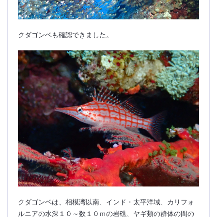
クダゴンベも確認できました。
クダゴンベは、相模湾以南、インド・太平洋域、カリフォ
ルニアの水深１０～数１０ｍの岩礁、ヤギ類の群体の間の