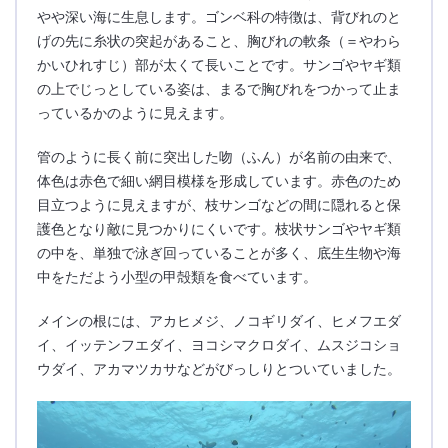
やや深い海に生息します。ゴンベ科の特徴は、背びれのと
げの先に糸状の突起があること、胸びれの軟条（＝やわら
かいひれすじ）部が太くて長いことです。サンゴやヤギ類
の上でじっとしている姿は、まるで胸びれをつかって止ま
っているかのように見えます。
管のように長く前に突出した吻（ふん）が名前の由来で、
体色は赤色で細い網目模様を形成しています。赤色のため
目立つように見えますが、枝サンゴなどの間に隠れると保
護色となり敵に見つかりにくいです。枝状サンゴやヤギ類
の中を、単独で泳ぎ回っていることが多く、底生生物や海
中をただよう小型の甲殻類を食べています。
メインの根には、アカヒメジ、ノコギリダイ、ヒメフエダ
イ、イッテンフエダイ、ヨコシマクロダイ、ムスジコショ
ウダイ、アカマツカサなどがびっしりとついていました。