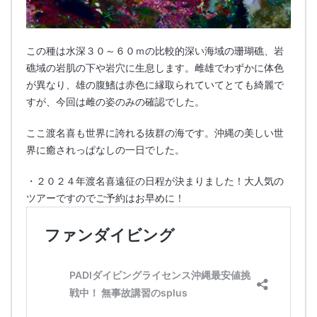
この種は水深３０～６０ｍの比較的深い海域の珊瑚礁、岩
礁域の岩肌の下や岩穴に生息します。雌雄でわずかに体色
が異なり、雄の腹鰭は赤色に縁取られていてとても綺麗で
すが、今回は雌の姿のみの確認でした。
ここ渡名喜も世界に誇れる抜群の海です。沖縄の美しい世
界に癒されっぱなしの一日でした。
・２０２４年渡名喜遠征の日程が決まりました！大人気の
ツアーですのでご予約はお早めに！