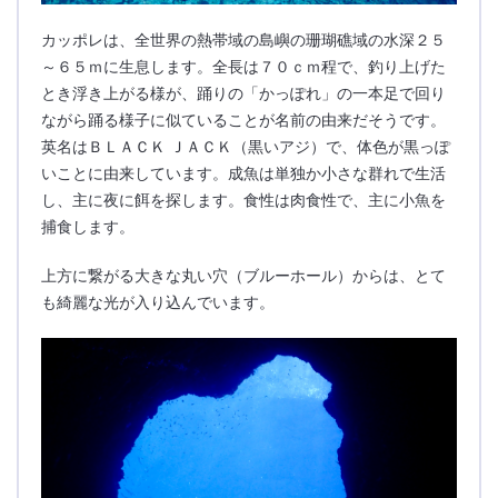
カッポレは、全世界の熱帯域の島嶼の珊瑚礁域の水深２５
～６５ｍに生息します。全長は７０ｃｍ程で、釣り上げた
とき浮き上がる様が、踊りの「かっぽれ」の一本足で回り
ながら踊る様子に似ていることが名前の由来だそうです。
英名はＢＬＡＣＫ ＪＡＣＫ（黒いアジ）で、体色が黒っぽ
いことに由来しています。成魚は単独か小さな群れで生活
し、主に夜に餌を探します。食性は肉食性で、主に小魚を
捕食します。
上方に繋がる大きな丸い穴（ブルーホール）からは、とて
も綺麗な光が入り込んでいます。