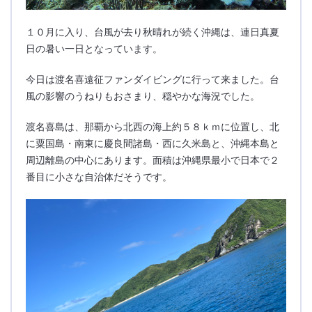
１０月に入り、台風が去り秋晴れが続く沖縄は、連日真夏
日の暑い一日となっています。
今日は渡名喜遠征ファンダイビングに行って来ました。台
風の影響のうねりもおさまり、穏やかな海況でした。
渡名喜島は、那覇から北西の海上約５８ｋｍに位置し、北
に粟国島・南東に慶良間諸島・西に久米島と、沖縄本島と
周辺離島の中心にあります。面積は沖縄県最小で日本で２
番目に小さな自治体だそうです。