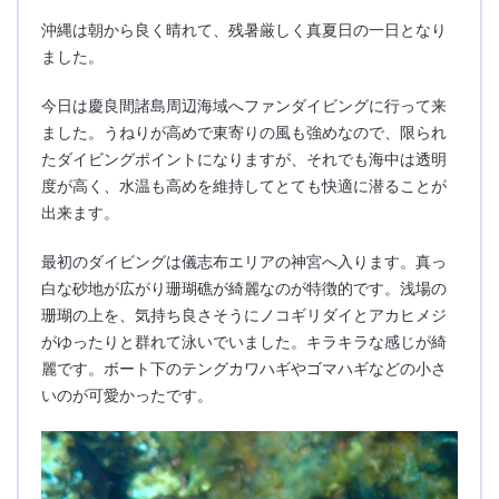
沖縄は朝から良く晴れて、残暑厳しく真夏日の一日となり
ました。
今日は慶良間諸島周辺海域へファンダイビングに行って来
ました。うねりが高めで東寄りの風も強めなので、限られ
たダイビングポイントになりますが、それでも海中は透明
度が高く、水温も高めを維持してとても快適に潜ることが
出来ます。
最初のダイビングは儀志布エリアの神宮へ入ります。真っ
白な砂地が広がり珊瑚礁が綺麗なのが特徴的です。浅場の
珊瑚の上を、気持ち良さそうにノコギリダイとアカヒメジ
がゆったりと群れて泳いでいました。キラキラな感じが綺
麗です。ボート下のテングカワハギやゴマハギなどの小さ
いのが可愛かったです。