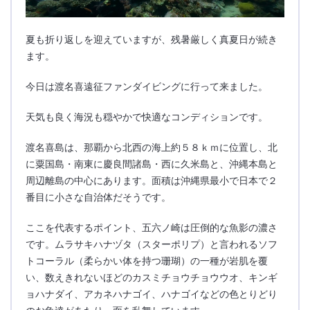
夏も折り返しを迎えていますが、残暑厳しく真夏日が続き
ます。
今日は渡名喜遠征ファンダイビングに行って来ました。
天気も良く海況も穏やかで快適なコンディションです。
渡名喜島は、那覇から北西の海上約５８ｋｍに位置し、北
に粟国島・南東に慶良間諸島・西に久米島と、沖縄本島と
周辺離島の中心にあります。面積は沖縄県最小で日本で２
番目に小さな自治体だそうです。
ここを代表するポイント、五六ノ崎は圧倒的な魚影の濃さ
です。ムラサキハナヅタ（スターポリプ）と言われるソフ
トコーラル（柔らかい体を持つ珊瑚）の一種が岩肌を覆
い、数えきれないほどのカスミチョウチョウウオ、キンギ
ョハナダイ、アカネハナゴイ、ハナゴイなどの色とりどり