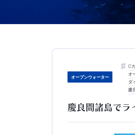
C
オ
オープンウォーター
ダ
慶
慶良間諸島でラ