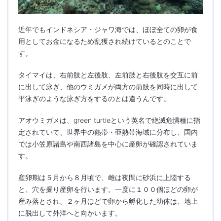
近年でもインドネシア・ジャワ海では、ほぼ全ての卵が食
用としてお金になるため乱獲され続けているとのことで
す。
タイマイは、右前肢と左後肢、左前肢と右後肢を交互に前
に出して泳ぎ、他のウミガメが両方の前肢を同時に出して
平泳ぎのような泳ぎ方をするのとは違うんです。
アオウミガメは、green turtleという英名で絶滅危惧種に指
定されていて、世界中の熱帯・亜熱帯海域に分布し、国内
では小笠原諸島や南西諸島を中心に産卵が確認されていま
す。
産卵期は５月から８月頃で、雌は夜間に砂浜に上陸する
と、穴を掘り産卵を行います。一度に１００個ほどの卵が
産み落とされ、２ヶ月ほどで卵から孵化した幼体は、地上
に脱出して外洋へと向かいます。