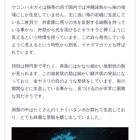
ウコンハネガイは熱帯の貝で国内では沖縄諸島から南の地
域にしか生息していません。主に浅い海の岩礁に生息して
いる二枚貝で、外套膜に周りの光を反射する細胞を持って
いる事から、外部から光を浴びるとキラキラと輝くように
見えるという特徴を持っています。この自ら発光している
ように見えるという特性から別名、イナズマガイとも呼ば
れています。
貝殻は卵円形で平たく、表面にはかなり細かい放射状の肋
が見られます。この放射状の肋は細かい鱗片状の突起にな
っており、金ヤスリの目のような形状をしています。岩の
隙間などに生息している事から、見つけるのが非常に困難
な貝だそうです。
洞窟の中はたくさんのミナミハタンポが群れて生息してお
り、とても綺麗な景観を醸し出していました。