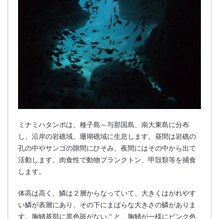
ミナミハタンポは、種子島～与那国島、南大東島に分布
し、沿岸の岩礁域、珊瑚礁域に生息します。昼間は岩礁の
孔の中やサンゴの隙間にひそみ、夜間にはその中から出て
活動します。肉食性で動物プランクトン、甲殻類等を捕食
します。
体高は高く、鱗は２層からなっていて、大きくはがれやす
い鱗が表層にあり、その下にまばらな大きさの鱗がありま
す。胸鰭基部に黒色斑がないこと、胸鰭が一様にピンク色