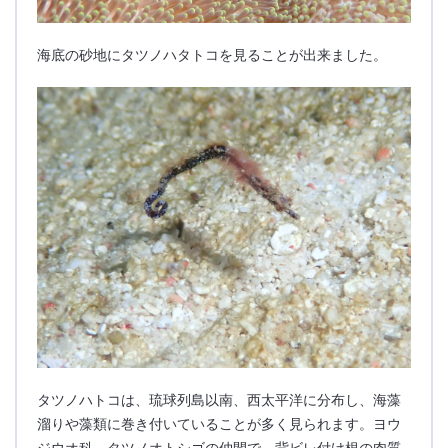
海底の砂地にタツノハタトコを見ることが出来ました。
タツノハトコは、琉球列島以南、西太平洋に分布し、海藻
溜りや藻類に巻き付いていることが多く見られます。ヨウ
ジウオ科、タツノオトシゴの仲間で、背ビレ付け根の肉質