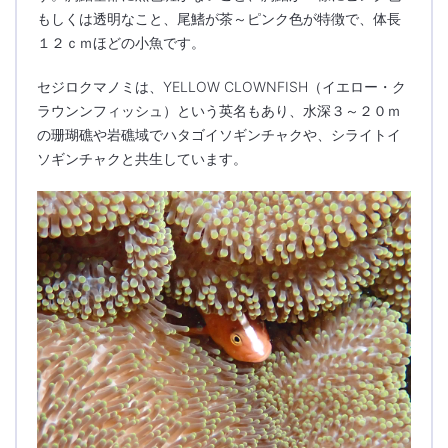
もしくは透明なこと、尾鰭が茶～ピンク色が特徴で、体長
１２ｃｍほどの小魚です。
セジロクマノミは、YELLOW CLOWNFISH（イエロー・ク
ラウンンフィッシュ）という英名もあり、水深３～２０ｍ
の珊瑚礁や岩礁域でハタゴイソギンチャクや、シライトイ
ソギンチャクと共生しています。