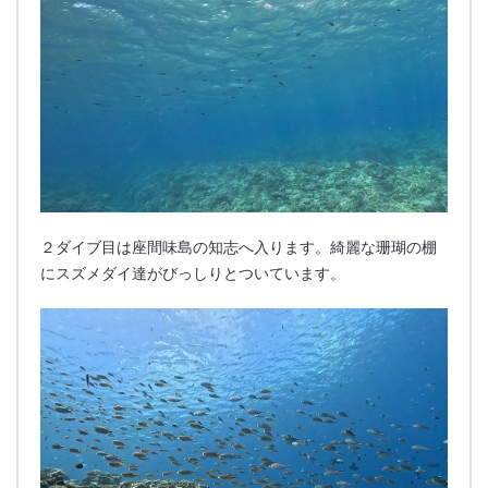
２ダイブ目は座間味島の知志へ入ります。綺麗な珊瑚の棚
にスズメダイ達がびっしりとついています。