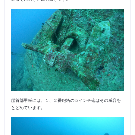
船首部甲板には、１、２番砲塔の５インチ砲はその威容を
とどめています。