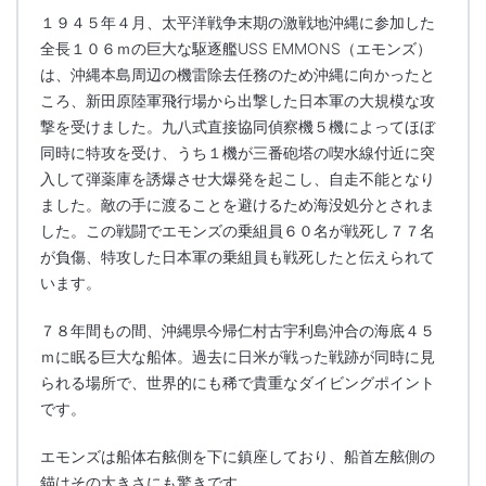
１９４５年４月、太平洋戦争末期の激戦地沖縄に参加した
全長１０６ｍの巨大な駆逐艦USS EMMONS（エモンズ）
は、沖縄本島周辺の機雷除去任務のため沖縄に向かったと
ころ、新田原陸軍飛行場から出撃した日本軍の大規模な攻
撃を受けました。九八式直接協同偵察機５機によってほぼ
同時に特攻を受け、うち１機が三番砲塔の喫水線付近に突
入して弾薬庫を誘爆させ大爆発を起こし、自走不能となり
ました。敵の手に渡ることを避けるため海没処分とされま
した。この戦闘でエモンズの乗組員６０名が戦死し７７名
が負傷、特攻した日本軍の乗組員も戦死したと伝えられて
います。
７８年間もの間、沖縄県今帰仁村古宇利島沖合の海底４５
ｍに眠る巨大な船体。過去に日米が戦った戦跡が同時に見
られる場所で、世界的にも稀で貴重なダイビングポイント
です。
エモンズは船体右舷側を下に鎮座しており、船首左舷側の
錨はその大きさにも驚きです。